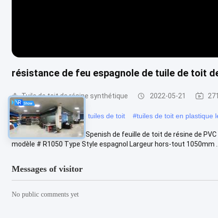
résistance de feu espagnole de tuile de toit
Tuile de toit de résine synthétique
2022-05-21
27
#
feuilles en plastique de tuiles de toit
#
tuiles de toit en plastique 
Tuile de toit de style de Spenish de feuille de toit de résine de P
modèle # R1050 Type Style espagnol Largeur hors-tout 1050mm ..
Messages of visitor
No public comments yet