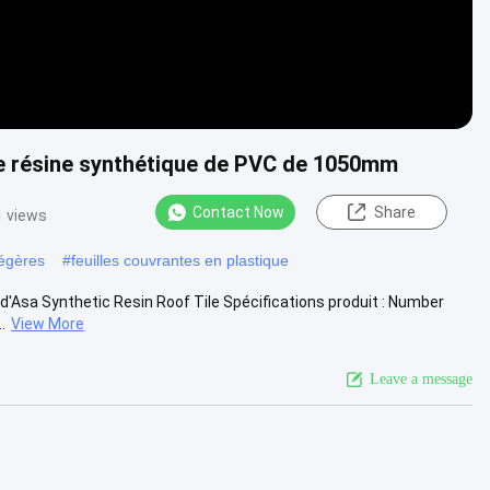
 de résine synthétique de PVC de 1050mm
Contact Now
Share
1 views
légères
#
feuilles couvrantes en plastique
VC d'Asa Synthetic Resin Roof Tile Spécifications produit : Number
.
View More
Leave a message