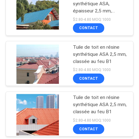
synthétique ASA,
épaisseur 2,5 mm,
26
classification au feu B1
$2.80-4.80 MOQ:1000
Le plastique a ridé
CONTACT
couvrir des feuilles
Tuile de toit en résine
synthétique ASA 2,5 mm,
classée au feu B1
$2.80-4.80 MOQ:1000
CONTACT
27
Feuilles jumelles de
Tuile de toit en résine
synthétique ASA 2,5 mm,
toiture de mur
classée au feu B1
$2.80-4.80 MOQ:1000
CONTACT