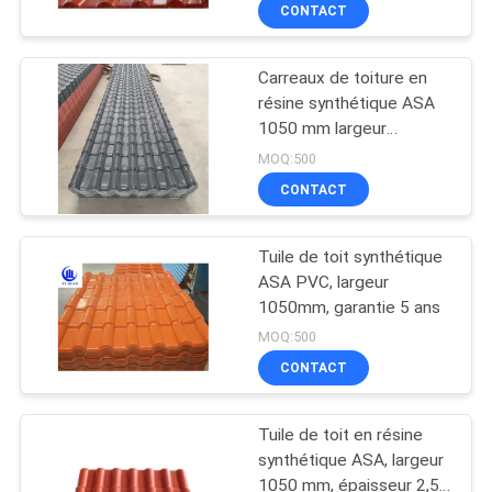
CONTACT
CONTRÔLE
Carreaux de toiture en
DE
176
résine synthétique ASA
QUALITÉ
1050 mm largeur
Tuiles de toit de
longueur personnalisée
MOQ:500
PVC
étanche au vent
CONTACTEZ-
CONTACT
NOUS
Tuile de toit synthétique
ASA PVC, largeur
BLOG
1050mm, garantie 5 ans
50
MOQ:500
Tuiles de toit
DEMANDEZ
CONTACT
UNE
d'isolation
Tuile de toit en résine
CITATION
thermique
synthétique ASA, largeur
1050 mm, épaisseur 2,5