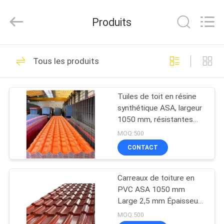
2026
Foshan
Yiquan
Produits
Plastic
Building
Material
Co.Ltd.
MAISON
All
276
Rights
Tous les produits
Reserved.
Tuile de toit de
PRODUITS
résine synthétique
Tuiles de toit en résine
synthétique ASA, largeur
À
1050 mm, résistantes
PROPOS
aux chocs
MOQ:500
DE
CONTACT
57
NOUS
Tuiles de toit en
Carreaux de toiture en
PVC ASA 1050 mm
VISITE
plastique
Large 2,5 mm Épaisseur
ignifuge
D'USINE
MOQ:500