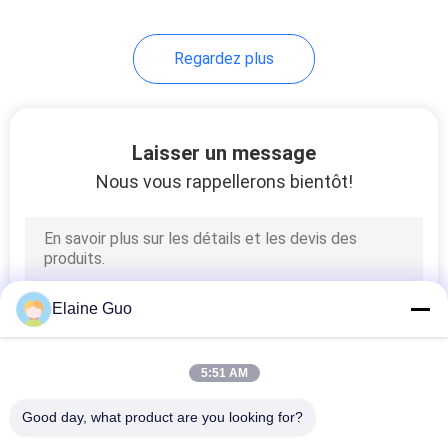
19
Regardez plus
Feuille à plat de
PVC
Laisser un message
Nous vous rappellerons bientôt!
12
Panneau de mur de
Elaine Guo
PVC
5:51 AM
Good day, what product are you looking for?