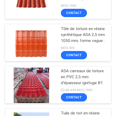
mm
VR
MOQ:1000
CONTACT
41
PLAN
Feuilles de toiture
Tôle de toiture en résine
DU
synthétique ASA 2,5 mm
d'UPVC
SITE
1050 mm, forme vague
bambou espagnole
MOQ:500
CONTACT
POLITIQUE
DE
ASA carreaux de toiture
49
CONFIDENTIALITÉ
en PVC 2,5 mm
Feuilles couvrantes
d'épaisseur ignifuge B1
$2.80-4.80 MOQ:1000
transparentes
CONTACT
Tuile de toit en résine