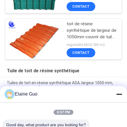
autonettoyante
CONTACT
toit de résine
synthétique de largeur de
1050mm couvrir de tuiles
les feuilles espagnoles
negotiable MOQ:500 m2
de toit à vendre
CONTACT
Tuile de toit de résine synthétique
Tuiles de toit en résine synthétique ASA, largeur 1050 mm,
résistantes aux chocs
Elaine Guo
Carreaux de toiture en PVC ASA 1050 mm Large 2,5 mm
Épaisseur ignifuge
6:57 PM
Carreaux de toiture en résine synthétique ASA 1050 mm
largeur longueur personnalisée étanche au vent
Good day, what product are you looking for?