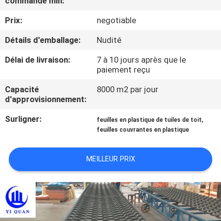
commande min:
Prix:
negotiable
CONTRÔLE
DE
Détails d'emballage:
Nudité
QUALITÉ
Délai de livraison:
7 à 10 jours après que le
paiement reçu
CONTACTEZ-
Capacité
8000 m2 par jour
d'approvisionnement:
NOUS
Surligner:
,
feuilles en plastique de tuiles de toit
feuilles couvrantes en plastique
BLOG
MEILLEUR PRIX
DEMANDEZ
UNE
CITATION