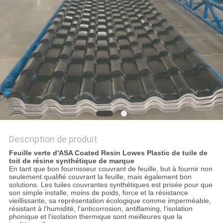
VR
PLAN
DU
SITE
POLITIQUE
DE
Description de produit
CONFIDENTIALITÉ
Feuille verte d'ASA Coated Resin Lowes Plastic de tuile de
toit de résine synthétique de marque
En tant que bon fournisseur couvrant de feuille, but à fournir non
seulement qualifié couvrant la feuille, mais également bon
solutions. Les tuiles couvrantes synthétiques est prisée pour que
son simple installe, moins de poids, force et la résistance
vieillissante, sa représentation écologique comme imperméable,
résistant à l'humidité, l'anticorrosion, antiflaming, l'isolation
phonique et l'isolation thermique sont meilleures que la