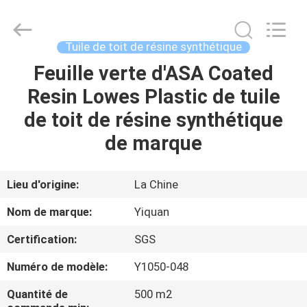
2026
Foshan
Yiquan
Plastic
Building
Tuile de toit de résine synthétique
Material
Co.Ltd.
Feuille verte d'ASA Coated
MAISON
All
Rights
Reserved.
Resin Lowes Plastic de tuile
PRODUITS
de toit de résine synthétique
de marque
À
PROPOS
Lieu d'origine:
La Chine
DE
Nom de marque:
Yiquan
NOUS
Certification:
SGS
Numéro de modèle:
Y1050-048
VISITE
D'USINE
Quantité de
500 m2