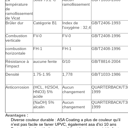
température
ramollissement
de
ramollissement
de Vicat
Brûler dur
Catégorie B1
Index de
GB/T2406-1993
l'oxygène : 32,4
Combustion
FV-0
FV-0
GB/T2408-1996
verticale
combustion
FH-1
FH-1
GB/T2408-1996
horizontale
Résistance à
aucune fente
0/10
GB/T8814-2004
l'impact
Densité
1.75-1.95
1,778
GB/T1033-1986
Anticorrosion
(HCL, H2SO4,
Aucun
QUARTERBACK/T3
HNO3) 5%
changement
1999
acide
(NaOH) 5%
Aucun
QUARTERBACK/T3
alcalin
changement
1999
Avantages :
Diverse couleur durable : ASA Coating a plus de couleur qu'il
n'est pas facile se faner UPVC, également asa d'ici 10 ans