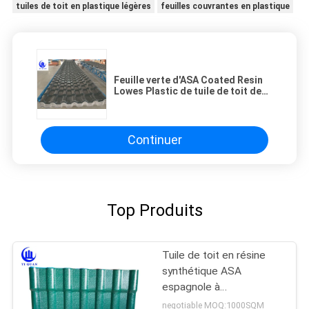
tuiles de toit en plastique légères
feuilles couvrantes en plastique
Feuille verte d'ASA Coated Resin
Lowes Plastic de tuile de toit de
résine synthétique de marque
Continuer
Top Produits
Tuile de toit en résine
synthétique ASA
espagnole à
performance
negotiable MOQ:1000SQM