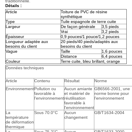
traditionnelle.
Détails :
Article
Toiture de PVC de résine
synthétique
Type
Tuile espagnole de terre cuite
Largeur
De façon générale
3,5 pieds
Vrai
3,2 pieds
Épaisseur
0,9 pouces/1 pouce/1,2 pouces
Longueur adaptée aux
20 pieds/40 pieds/adaptés aux
besoins du client
besoins du client
Vague
Taille
1,6 pouces
Distance
6,4 pouces
Couleur
Terre cuite, bleu brillant, orange
Données techniques
Article
Contenu
Résultat
Norme
Environnement
Pollution ou
Aucun amiante
GB6566-2001, une
favorable à
et matériel de
norme bonne pour
l'environnement
réutilisation
l'environnement
favorable à
l'environnement
La
Sous 70.0°C
Aucun
GB/T1634-2004
température
changement
de déformation
thermique
La
Sous 75.2°C
Aucun
GB/T1633-2000