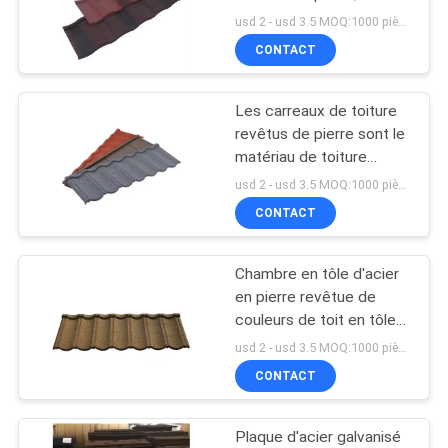
carreaux de toits,
VR
usd 2 - usd 3.5 MOQ:1000 pièces
matériaux durables et
CONTACT
non combustibles
41
PLAN
Feuilles de toiture
Les carreaux de toiture
DU
revêtus de pierre sont le
d'UPVC
SITE
matériau de toiture
ultime pour une
usd 2 - usd 3.5 MOQ:1000 pièces
protection durable
CONTACT
POLITIQUE
DE
Chambre en tôle d'acier
49
CONFIDENTIALITÉ
en pierre revêtue de
Feuilles couvrantes
couleurs de toit en tôle
de maison Style de
usd 2 - usd 3.5 MOQ:1000 pièces
transparentes
conception traditionnel
CONTACT
Plaque d'acier galvanisé