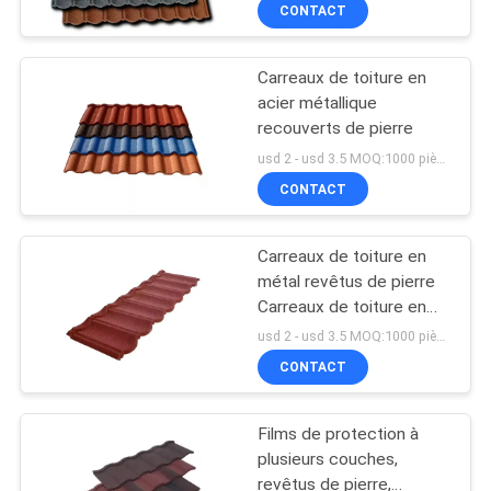
CONTACT
CONTRÔLE
Carreaux de toiture en
DE
176
acier métallique
QUALITÉ
recouverts de pierre
Tuiles de toit de
usd 2 - usd 3.5 MOQ:1000 pièces
PVC
CONTACTEZ-
CONTACT
NOUS
Carreaux de toiture en
métal revêtus de pierre
BLOG
Carreaux de toiture en
50
bardeaux métalliques
usd 2 - usd 3.5 MOQ:1000 pièces
Tuiles de toit
DEMANDEZ
CONTACT
UNE
d'isolation
Films de protection à
CITATION
thermique
plusieurs couches,
revêtus de pierre,