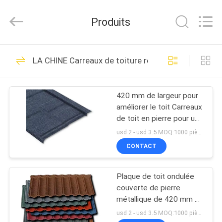
2026
Foshan
Yiquan
Produits
Plastic
Building
Material
Co.Ltd.
MAISON
All
276
Rights
LA CHINE Carreaux de toiture revêtus de pierre
Reserved.
Tuile de toit de
PRODUITS
résine synthétique
420 mm de largeur pour
améliorer le toit Carreaux
À
de toit en pierre pour une
PROPOS
protection supérieure
usd 2 - usd 3.5 MOQ:1000 pièces
DE
CONTACT
57
NOUS
Tuiles de toit en
Plaque de toit ondulée
couverte de pierre
VISITE
plastique
métallique de 420 mm de
large
D'USINE
usd 2 - usd 3.5 MOQ:1000 pièces