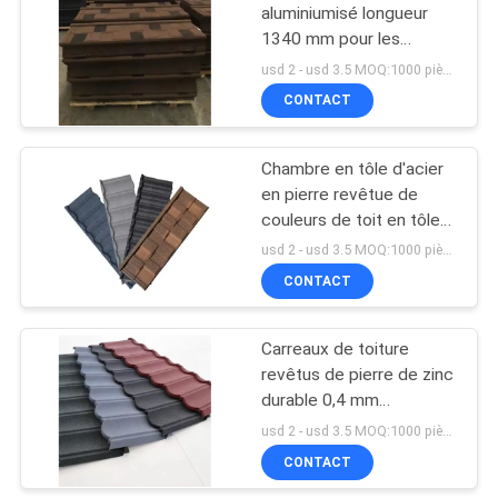
aluminiumisé longueur
1340 mm pour les
26
carreaux de toiture
usd 2 - usd 3.5 MOQ:1000 pièces
revêtus de pierre
Le plastique a ridé
CONTACT
couvrir des feuilles
Chambre en tôle d'acier
en pierre revêtue de
couleurs de toit en tôle
de maison Style de
usd 2 - usd 3.5 MOQ:1000 pièces
conception traditionnel
CONTACT
27
Feuilles jumelles de
Carreaux de toiture
revêtus de pierre de zinc
toiture de mur
durable 0,4 mm
d'épaisseur
usd 2 - usd 3.5 MOQ:1000 pièces
CONTACT