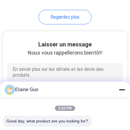
19
Regardez plus
Feuille à plat de
PVC
Laisser un message
Nous vous rappellerons bientôt!
12
Panneau de mur de
Elaine Guo
PVC
5:20 PM
Good day, what product are you looking for?