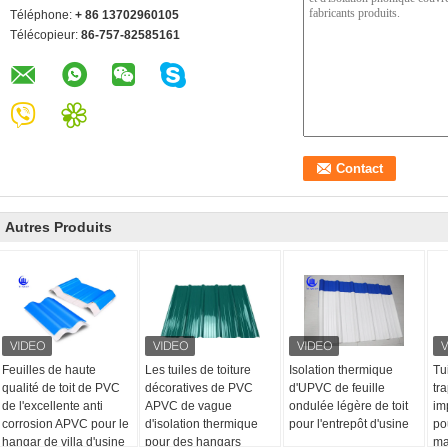
Téléphone:
+ 86 13702960105
Télécopieur:
86-757-82585161
Autres Produits
Feuilles de haute
Les tuiles de toiture
Isolation thermique
Tui
qualité de toit de PVC
décoratives de PVC
d'UPVC de feuille
tr
de l'excellente anti
APVC de vague
ondulée légère de toit
im
corrosion APVC pour le
d'isolation thermique
pour l'entrepôt d'usine
po
hangar de villa d'usine
pour des hangars
ma