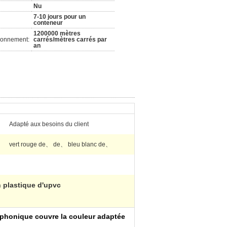
Nu
7-10 jours pour un
conteneur
1200000 mètres
ionnement:
carrés/mètres carrés par
an
Adapté aux besoins du client
vert rouge de、 de、 bleu blanc de、
n plastique d'upvc
on phonique couvre la couleur adaptée