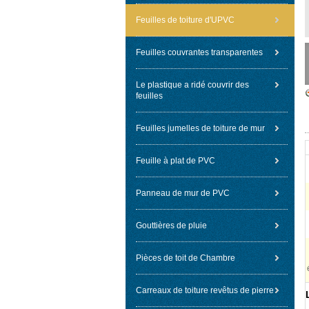
Feuilles de toiture d'UPVC
Feuilles couvrantes transparentes
Le plastique a ridé couvrir des
feuilles
Feuilles jumelles de toiture de mur
Feuille à plat de PVC
Panneau de mur de PVC
Gouttières de pluie
Pièces de toit de Chambre
Carreaux de toiture revêtus de pierre