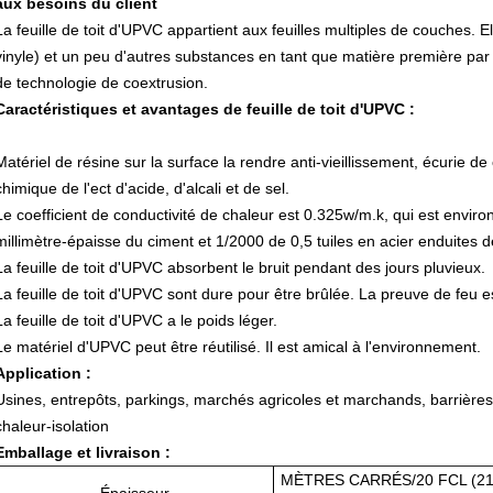
aux besoins du client
La feuille de toit d'UPVC appartient aux feuilles multiples de couches. E
vinyle) et un peu d'autres substances en tant que matière première par 
de technologie de coextrusion.
Caractéristiques et avantages de feuille de toit d'UPVC :
Matériel de résine sur la surface la rendre anti-vieillissement, écurie de 
chimique de l'ect d'acide, d'alcali et de sel.
Le coefficient de conductivité de chaleur est 0.325w/m.k, qui est environ 1
millimètre-épaisse du ciment et 1/2000 de 0,5 tuiles en acier enduites d
La feuille de toit d'UPVC absorbent le bruit pendant des jours pluvieux.
La feuille de toit d'UPVC sont dure pour être brûlée. La preuve de feu e
La feuille de toit d'UPVC a le poids léger.
Le matériel d'UPVC peut être réutilisé. Il est amical à l'environnement.
Application :
Usines, entrepôts, parkings, marchés agricoles et marchands, barrières
chaleur-isolation
Emballage et livraison :
MÈTRES CARRÉS/20 FCL (2