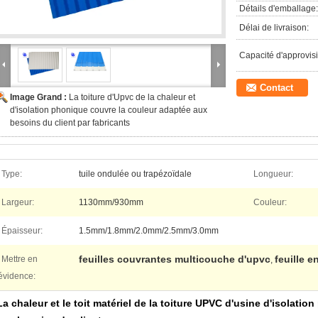
Détails d'emballage:
Délai de livraison:
Capacité d'approvis
Contact
Image Grand :
La toiture d'Upvc de la chaleur et
d'isolation phonique couvre la couleur adaptée aux
besoins du client par fabricants
Type:
tuile ondulée ou trapézoïdale
Longueur:
Largeur:
1130mm/930mm
Couleur:
Épaisseur:
1.5mm/1.8mm/2.0mm/2.5mm/3.0mm
feuilles couvrantes multicouche d'upvc
feuille e
Mettre en
,
évidence:
La chaleur et le toit matériel de la toiture UPVC d'usine d'isolati