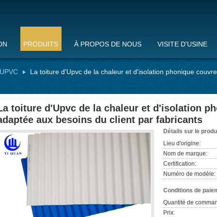
ON
PRODUITS
À PROPOS DE NOUS
VISITE D'USINE
d'UPVC
La toiture d'Upvc de la chaleur et d'isolation phonique couvr
La toiture d'Upvc de la chaleur et d'isolation p
adaptée aux besoins du client par fabricants
Détails sur le produ
Lieu d'origine:
Nom de marque:
Certification:
Numéro de modèle:
Conditions de paiem
Quantité de comman
Prix: