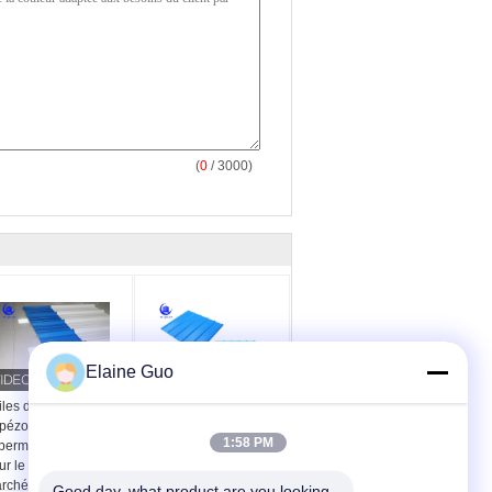
(
0
/ 3000)
Elaine Guo
les de toit
Tuiles de toit enduites
apézoïdales
de PVC ignifuge
1:58 PM
perméables d'UPVC
d'UPVC pour des
ur le balcon du
garages de yard de fret
rché favorable à
Good day, what product are you looking 