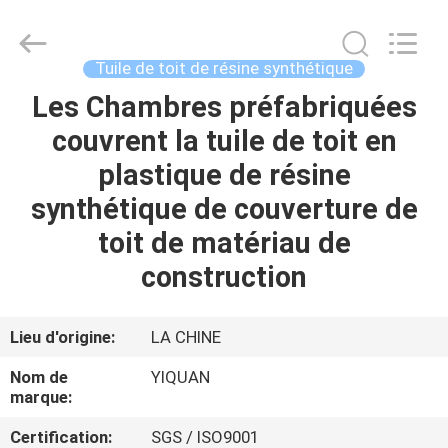
2026
Foshan
Yiquan
Plastic
Building
Tuile de toit de résine synthétique
Material
Co.Ltd.
Les Chambres préfabriquées
MAISON
All
Rights
Reserved.
couvrent la tuile de toit en
PRODUITS
plastique de résine
synthétique de couverture de
À
toit de matériau de
PROPOS
construction
DE
NOUS
Lieu d'origine:
LA CHINE
Nom de
YIQUAN
VISITE
marque:
D'USINE
Certification:
SGS / ISO9001