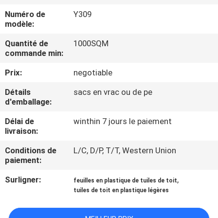
Numéro de
Y309
CONTRÔLE
modèle:
DE
Quantité de
1000SQM
commande min:
QUALITÉ
Prix:
negotiable
CONTACTEZ-
Détails
sacs en vrac ou de pe
NOUS
d'emballage:
Délai de
winthin 7 jours le paiement
livraison:
BLOG
Conditions de
L/C, D/P, T/T, Western Union
paiement:
DEMANDEZ
Surligner:
,
UNE
feuilles en plastique de tuiles de toit
tuiles de toit en plastique légères
CITATION