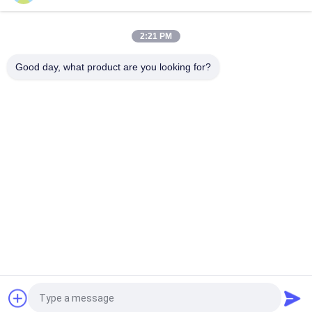
Carreaux de toiture en PVC ASA 1050 mm Large 2,5 mm
Épaisseur ignifuge
2:21 PM
Carreaux de toiture en résine synthétique ASA 1050 mm
largeur longueur personnalisée étanche au vent
Good day, what product are you looking for?
Catégories populaires
Tous
Tuile De Toit De 
Tuiles De Toit En 
Résine Synthétique
Plastique
Tuiles De Toit De 
Tuiles De Toit 
PVC
D'isolation 
Thermique
Feuilles De Toiture 
Feuilles Couvrantes 
D'UPVC
Transparentes
Le Plastique A Ridé 
Feuilles Jumelles De 
Couvrir Des Feuilles
Toiture De Mur
Demandez un devis