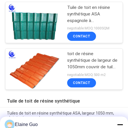
Tuile de toit en résine
synthétique ASA
espagnole à
performance
negotiable MOQ:1000SQM
autonettoyante
CONTACT
toit de résine
synthétique de largeur de
1050mm couvrir de tuiles
les feuilles espagnoles
negotiable MOQ:500 m2
de toit à vendre
CONTACT
Tuile de toit de résine synthétique
Tuiles de toit en résine synthétique ASA, largeur 1050 mm,
résistantes aux chocs
Elaine Guo