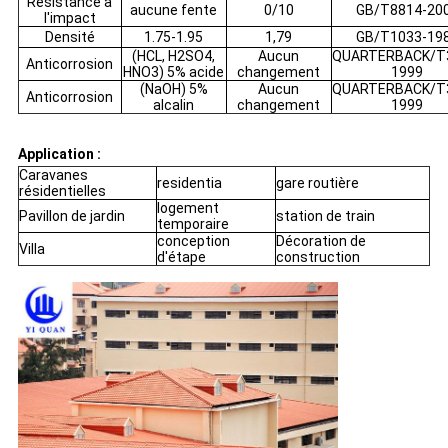
Résistance à
aucune fente
0/10
GB/T8814-20
l'impact
Densité
1.75-1.95
1,79
GB/T1033-19
(HCL, H2SO4,
Aucun
QUARTERBACK/T
Anticorrosion
HNO3) 5% acide
changement
1999
(NaOH) 5%
Aucun
QUARTERBACK/T
Anticorrosion
alcalin
changement
1999
Application :
Caravanes
residentia
gare routière
résidentielles
logement
Pavillon de jardin
station de train
temporaire
conception
Décoration de
Villa
d'étape
construction