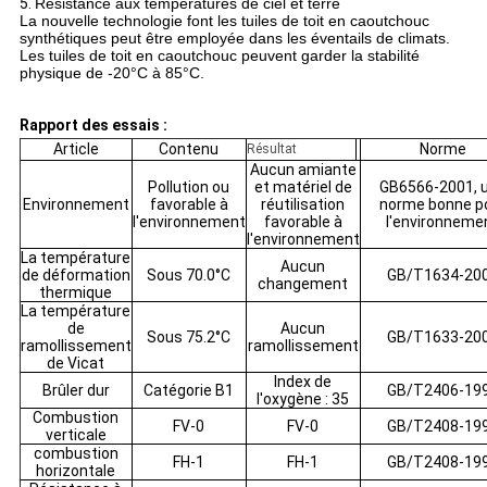
5.
Résistance aux températures de ciel et terre
La nouvelle technologie font les tuiles de toit en caoutchouc
synthétiques peut être employée dans les éventails de climats.
Les tuiles de toit en caoutchouc peuvent garder la stabilité
physique de -20°C à 85°C.
Rapport des essais :
Article
Contenu
Norme
Résultat
Aucun amiante
Pollution ou
et matériel de
GB6566-2001, 
Environnement
favorable à
réutilisation
norme bonne p
l'environnement
favorable à
l'environneme
l'environnement
La température
Aucun
de déformation
Sous 70.0°C
GB/T1634-20
changement
thermique
La température
de
Aucun
Sous 75.2°C
GB/T1633-20
ramollissement
ramollissement
de Vicat
Index de
Brûler dur
Catégorie B1
GB/T2406-19
l'oxygène : 35
Combustion
FV-0
FV-0
GB/T2408-19
verticale
combustion
FH-1
FH-1
GB/T2408-19
horizontale