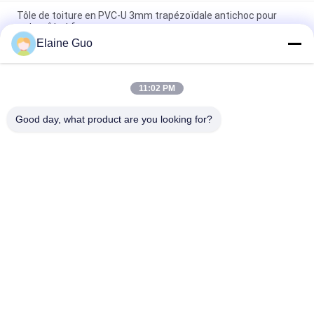
Tôle de toiture en PVC-U 3mm trapézoïdale antichoc pour
entrepôt et ferme
Elaine Guo
Tuiles espagnoles en UPVC, épaisseur 1,5 mm-2,8 mm, largeur
1130 mm
11:02 PM
Carreaux de toiture en PVC 1,0-3,0 mm d'épaisseur Garantie
de 20 ans Résistant aux intempéries
Good day, what product are you looking for?
Catégories populaires
Tous
Tuile De Toit De 
Tuiles De Toit En 
Résine Synthétique
Plastique
Tuiles De Toit De 
Tuiles De Toit 
PVC
D'isolation 
Thermique
Feuilles De Toiture 
Feuilles Couvrantes 
D'UPVC
Transparentes
Le Plastique A Ridé 
Feuilles Jumelles De 