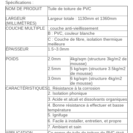
Spécifications :
NOM DE PRODUIT
Tuile de toiture de PVC
LARGEUR
Largeur totale : 1130mm et 1360mm
(MILLIMÈTRES)
COUCHE MULTIPLE
: couche anti-vieillissement
B : PVC, couleur blanche
C : Couche de fibre, isolation thermique
meilleure
ÉPAISSEUR
1.5~3.0mm
POIDS
2.0mm
4kg/sqm (structure 3kg/m2 de
mousse)
2.5mm
5 kg/sqm (structure 3.5kg/m2
de mousse)
3.0mm
6 kg/sqm (structure 4kg/m2
de mousse)
CARACTÉRISTIQUES
1. Résistance à la corrosion
2. Isolation phonique
3. Acide et alcali et dissolvants organiques
4. Bonne résistance à effectuer et basse
température
5. Ignifuge
6. Facile à installer, entretien, et propre
7. Ambiant et sain
APPLICATION
Ce genre de tuile de toiture de PVC était