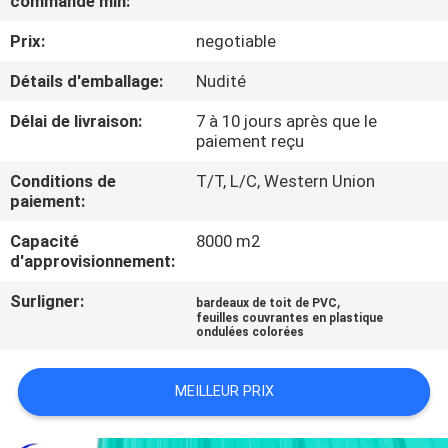
commande min:
Prix:
negotiable
CONTRÔLE
DE
Détails d'emballage:
Nudité
QUALITÉ
Délai de livraison:
7 à 10 jours après que le
paiement reçu
CONTACTEZ-
Conditions de
T/T, L/C, Western Union
paiement:
NOUS
Capacité
8000 m2
d'approvisionnement:
BLOG
Surligner:
,
bardeaux de toit de PVC
feuilles couvrantes en plastique
ondulées colorées
DEMANDEZ
UNE
MEILLEUR PRIX
CITATION