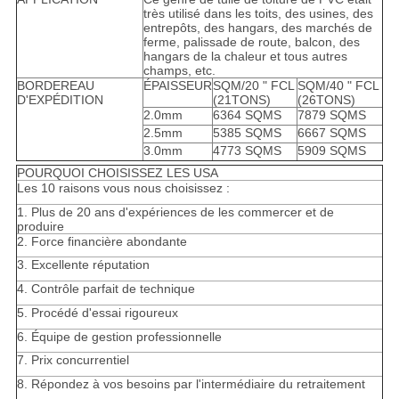
très utilisé dans les toits, des usines, des
entrepôts, des hangars, des marchés de
ferme, palissade de route, balcon, des
hangars de la chaleur et tous autres
champs, etc.
BORDEREAU
ÉPAISSEUR
SQM/20 " FCL
SQM/40 " FCL
D'EXPÉDITION
(21TONS)
(26TONS)
2.0mm
6364 SQMS
7879 SQMS
2.5mm
5385 SQMS
6667 SQMS
3.0mm
4773 SQMS
5909 SQMS
POURQUOI CHOISISSEZ LES USA
Les 10 raisons vous nous choisissez :
1. Plus de 20 ans d'expériences de les commercer et de
produire
2. Force financière abondante
3. Excellente réputation
4. Contrôle parfait de technique
5. Procédé d'essai rigoureux
6. Équipe de gestion professionnelle
7. Prix concurrentiel
8. Répondez à vos besoins par l'intermédiaire du retraitement