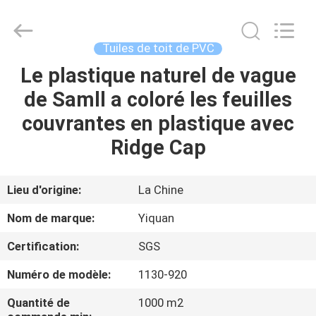
2026
Foshan
Yiquan
Plastic
Building
Tuiles de toit de PVC
Material
Co.Ltd.
Le plastique naturel de vague
MAISON
All
Rights
Reserved.
de Samll a coloré les feuilles
PRODUITS
couvrantes en plastique avec
Ridge Cap
À
PROPOS
Lieu d'origine:
La Chine
DE
Nom de marque:
Yiquan
NOUS
Certification:
SGS
Numéro de modèle:
1130-920
VISITE
D'USINE
Quantité de
1000 m2