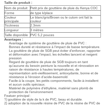
Taille de produit :
Nom de produit
Petit prix de gouttière de pluie du Kenya COC
Forme
de type k/place
Couleur
Le blanc/gris/Brown ou le cutom ont fait la
principale
couleur
Ticckness
2.3mm
Longueur
3 mètres
Taille disponible
PVC 5,2 pouces
Avantages :
Avantage de système de gouttière de pluie de PVC :
Bonnes dureté et résistance à l'impact de basse température.
La gouttière de pluie de SGB peut éviter d'enfoncer, rapporter
et déformation avec l'impact, les échelles lancent et neigent
pression
Regard de gouttière de pluie de SGB toujours en tant
qu'aucune du besoin peinture la nouvelle et et rénovation en
raison de résistance à hautes températures, de
représentation anti-vieillissement, antioxydante, bonne et de
résistance à l'érosion d'acide-basemold.
Facile-à la coupe, les petits componments, facile-à-installent
et aucun outils spéciaux.
Matériel de polymère d'éthylène, matériel sans plomb de
protection de l'environnement
Featuer principal :
1)
gouttière de style de la k de PVC, beau et durable.
2) adoption de la nouvelle résine de PVC de la résine de PVC de