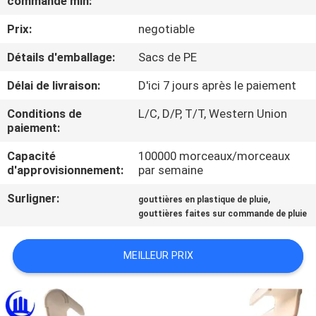
commande min:
Prix:
negotiable
CONTRÔLE
DE
Détails d'emballage:
Sacs de PE
QUALITÉ
Délai de livraison:
D'ici 7 jours après le paiement
Conditions de
L/C, D/P, T/T, Western Union
CONTACTEZ-
paiement:
NOUS
Capacité
100000 morceaux/morceaux
d'approvisionnement:
par semaine
BLOG
Surligner:
,
gouttières en plastique de pluie
gouttières faites sur commande de pluie
DEMANDEZ
MEILLEUR PRIX
UNE
CITATION