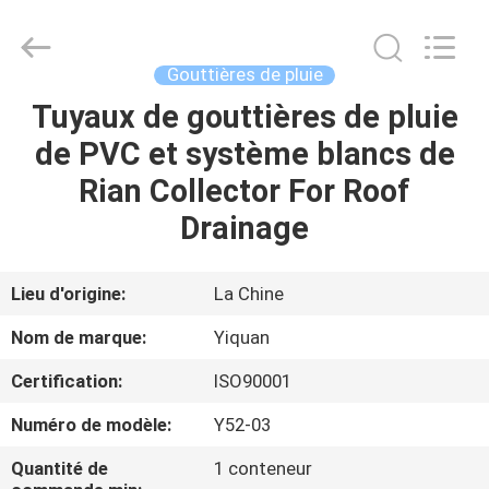
2026
Foshan
Yiquan
Plastic
Building
Gouttières de pluie
Material
Co.Ltd.
Tuyaux de gouttières de pluie
MAISON
All
Rights
Reserved.
de PVC et système blancs de
PRODUITS
Rian Collector For Roof
Drainage
À
PROPOS
Lieu d'origine:
La Chine
DE
Nom de marque:
Yiquan
NOUS
Certification:
ISO90001
Numéro de modèle:
Y52-03
VISITE
D'USINE
Quantité de
1 conteneur