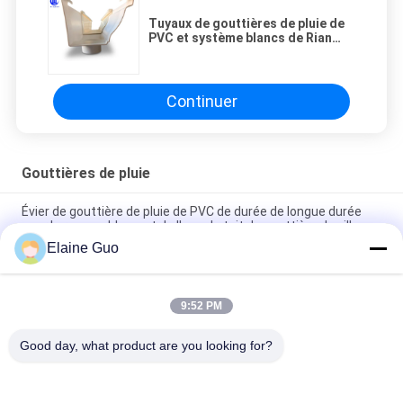
Tuyaux de gouttières de pluie de
PVC et système blancs de Rian
Collector For Roof Drainage
Continuer
Gouttières de pluie
Évier de gouttière de pluie de PVC de durée de longue durée
pour le rassemblement de l'eau de toit de gouttière de villa
Elaine Guo
Anti gouttière à extrémité élevé de pluie d'évier de PVC de
corrosion pour le connecteur de maison de campagne de villa
9:52 PM
Gouttière de l'eau de pluie de PVC d'Unleakable 3m Legth pour
l'isolation thermique de Villa Park
Good day, what product are you looking for?
Catégories populaires
Tous