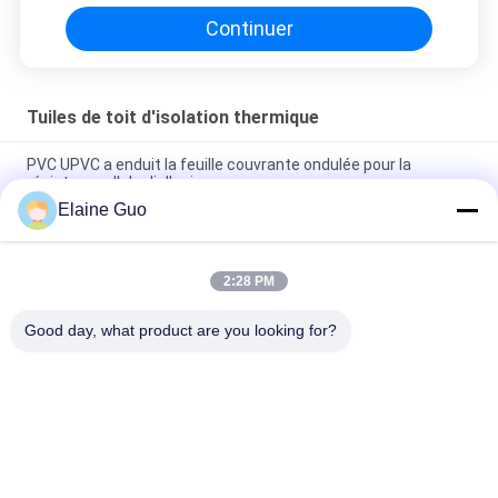
Continuer
Tuiles de toit d'isolation thermique
PVC UPVC a enduit la feuille couvrante ondulée pour la
résistance d'alcali d'usine
Elaine Guo
Feuille solaire ondulée de tuile de toiture de PVC UPVC
d'isolation thermique pour l'atelier
2:28 PM
Le PVC en plastique anticorrosion insonorisé a ridé la tuile de
toit pour des hangars d'entrepôt
Good day, what product are you looking for?
Catégories populaires
Tous
Tuile De Toit De 
Tuiles De Toit En 
Résine Synthétique
Plastique