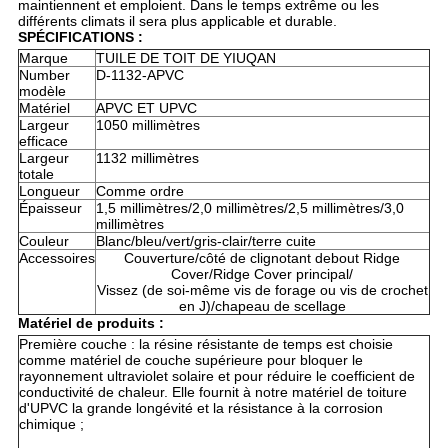
maintiennent et emploient. Dans le temps extrême ou les
différents climats il sera plus applicable et durable.
SPÉCIFICATIONS :
Marque
TUILE DE TOIT DE YIUQAN
Number
D-1132-APVC
modèle
Matériel
APVC ET UPVC
Largeur
1050 millimètres
efficace
Largeur
1132 millimètres
totale
Longueur
Comme ordre
Épaisseur
1,5 millimètres/2,0 millimètres/2,5 millimètres/3,0
millimètres
Couleur
Blanc/bleu/vert/gris-clair/terre cuite
Accessoires
Couverture/côté de clignotant debout Ridge
Cover/Ridge Cover principal/
Vissez (de soi-même vis de forage ou vis de crochet
en J)/chapeau de scellage
Matériel de produits :
Première couche : la résine résistante de temps est choisie
comme matériel de couche supérieure pour bloquer le
rayonnement ultraviolet solaire et pour réduire le coefficient de
conductivité de chaleur. Elle fournit à notre matériel de toiture
d'UPVC la grande longévité et la résistance à la corrosion
chimique ;