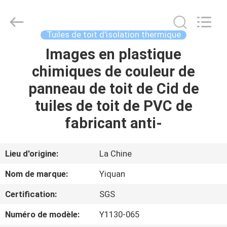
2026
Foshan
Yiquan
Plastic
Building
Tuiles de toit d'isolation thermique
Material
Co.Ltd.
Images en plastique
MAISON
All
Rights
Reserved.
chimiques de couleur de
PRODUITS
panneau de toit de Cid de
tuiles de toit de PVC de
À
fabricant anti-
PROPOS
DE
Lieu d'origine:
La Chine
NOUS
Nom de marque:
Yiquan
Certification:
SGS
VISITE
Numéro de modèle:
Y1130-065
D'USINE