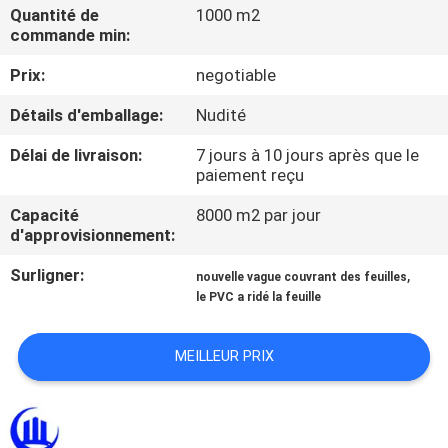
Quantité de
1000 m2
commande min:
CONTRÔLE
Prix:
negotiable
DE
QUALITÉ
Détails d'emballage:
Nudité
Délai de livraison:
7 jours à 10 jours après que le
CONTACTEZ-
paiement reçu
NOUS
Capacité
8000 m2 par jour
d'approvisionnement:
BLOG
Surligner:
,
nouvelle vague couvrant des feuilles
le PVC a ridé la feuille
DEMANDEZ
MEILLEUR PRIX
UNE
CITATION