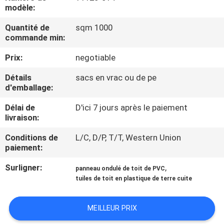
modèle:
CONTRÔLE
Quantité de
sqm 1000
commande min:
DE
QUALITÉ
Prix:
negotiable
Détails
sacs en vrac ou de pe
CONTACTEZ-
d'emballage:
NOUS
Délai de
D'ici 7 jours après le paiement
livraison:
BLOG
Conditions de
L/C, D/P, T/T, Western Union
paiement:
Surligner:
,
DEMANDEZ
panneau ondulé de toit de PVC
tuiles de toit en plastique de terre cuite
UNE
CITATION
MEILLEUR PRIX