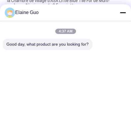
la Chambre de village d'ASA Little Blue Tile For de Multi-
couleurs d'épaisseur de 2.5mm jette
Elaine Guo
Tuile de toit synthétique de vague en bambou en plastique
stable d'asa pour la couverture de stationnement de villa
4:37 AM
Solaire ridé essente les feuilles couvrantes en plastique
imperméabilise la forme de vague
Good day, what product are you looking for?
Catégories populaires
Tous
Tuile De Toit De 
Tuiles De Toit En 
Résine Synthétique
Plastique
Tuiles De Toit De 
Tuiles De Toit 
PVC
D'isolation 
Thermique
Feuilles De Toiture 
Feuilles Couvrantes 
D'UPVC
Transparentes
Le Plastique A Ridé 
Feuilles Jumelles De 
Couvrir Des Feuilles
Toiture De Mur