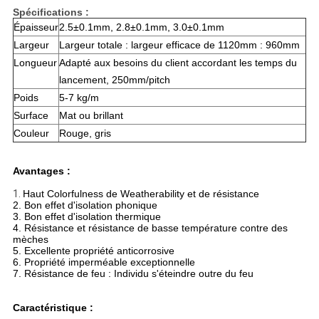
Spécifications :
Épaisseur
2.5±0.1mm, 2.8±0.1mm, 3.0±0.1mm
Largeur
Largeur totale : largeur efficace de 1120mm : 960mm
Longueur
Adapté aux besoins du client accordant les temps du
lancement, 250mm/pitch
Poids
5-7 kg/m
Surface
Mat ou brillant
Couleur
Rouge, gris
Avantages :
1.
Haut Colorfulness de Weatherability et de résistance
2. Bon effet d'isolation phonique
3. Bon effet d'isolation thermique
4. Résistance et résistance de basse température contre des
mèches
5. Excellente propriété anticorrosive
6. Propriété imperméable exceptionnelle
7. Résistance de feu : Individu s'éteindre outre du feu
Caractéristique :