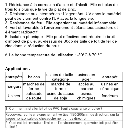
1.
Résistance à la corrosion d'acide et d'alcali : Elle est plus de
trois fois plus que la vie du plat de zinc.
2. Résistance aux intempéries : L'agent Anti-UV dans le matériel
peut être vraiment contre l'UV avec la longue vie.
3. Résistance de feu : Elle appartient au matériel inflammable.
4. Vert et favorable à l'environnement : Sans tous asbestors et
élément radioactif.
5. Isolation phonique : Elle peut effectivement réduire le bruit
d'impact de pluie, au-dessus de 30db de tuile de toit de fer de
zinc dans la réduction du bruit.
6.
La bonne température de utilisation : -30°C à 70 °C.
Application :
usines de taille-
usines en
entrepôts
balcon
entrepôt
catégorie
acier
marchés de
marché de
accès au
usines en
hangars
ferme
ferme
marché
céramique
palissade
usine de sauce
usines
Usines
fondeurs
de route
de soja
chimiques
1. Comment installer le toit de PVC, feuille couvrante ondulée ?
Recouvrez, sur le chevauchement vertical 150-200mm de direction, sur la
vague horizontale du chevauchement un de direction.
2. Quel est le temerature limité de l'environnement que votre toit peut être
utilisé ?