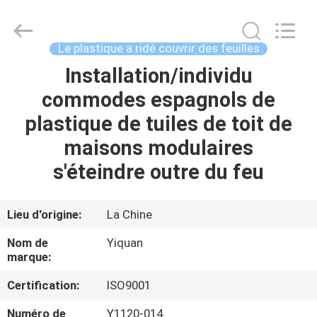
2026
Foshan
Yiquan
Plastic
Building
Le plastique a ridé couvrir des feuilles
Material
Co.Ltd.
Installation/individu
MAISON
All
Rights
Reserved.
commodes espagnols de
PRODUITS
plastique de tuiles de toit de
maisons modulaires
À
s'éteindre outre du feu
PROPOS
DE
Lieu d'origine:
La Chine
NOUS
Nom de
Yiquan
marque:
VISITE
Certification:
ISO9001
D'USINE
Numéro de
Y1120-014